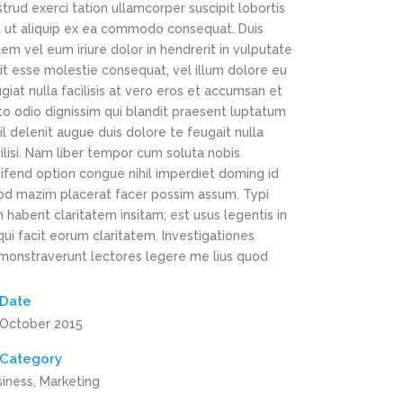
trud exerci tation ullamcorper suscipit lobortis
sl ut aliquip ex ea commodo consequat. Duis
em vel eum iriure dolor in hendrerit in vulputate
it esse molestie consequat, vel illum dolore eu
giat nulla facilisis at vero eros et accumsan et
to odio dignissim qui blandit praesent luptatum
il delenit augue duis dolore te feugait nulla
ilisi. Nam liber tempor cum soluta nobis
ifend option congue nihil imperdiet doming id
od mazim placerat facer possim assum. Typi
 habent claritatem insitam; est usus legentis in
 qui facit eorum claritatem. Investigationes
monstraverunt lectores legere me lius quod
Date
 October 2015
Category
siness, Marketing