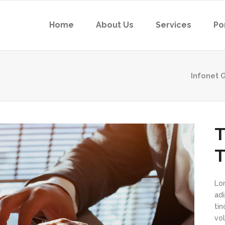
Home
About Us
Services
Po
Infonet 
T
T
Lo
ad
ti
vol