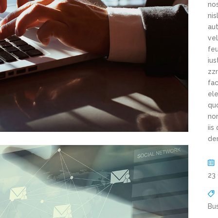
nos
ni
aut
vel
feu
ius
zzr
fac
ele
qu
non
iis
de
23
Bu